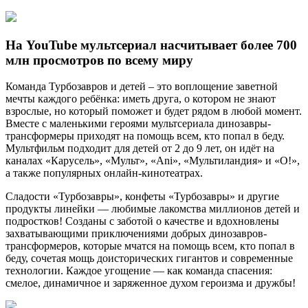
На YouTube мультсериал насчитывает более 700
млн просмотров по всему миру
Команда Турбозавров и детей – это воплощение заветной
мечты каждого ребёнка: иметь друга, о котором не знают
взрослые, но который поможет и будет рядом в любой момент.
Вместе с маленькими героями мультсериала динозавры-
трансформеры приходят на помощь всем, кто попал в беду.
Мультфильм подходит для детей от 2 до 9 лет, он идёт на
каналах «Карусель», «Мульт», «Ani», «Мультиландия» и «О!»,
а также популярных онлайн-кинотеатрах.
Сладости «Турбозавры», конфеты «Турбозавры» и другие
продукты линейки — любимые лакомства миллионов детей и
подростков! Созданы с заботой о качестве и вдохновлены
захватывающими приключениями добрых динозавров-
трансформеров, которые мчатся на помощь всем, кто попал в
беду, сочетая мощь доисторических гигантов и современные
технологии. Каждое угощение — как команда спасения:
смелое, динамичное и заряженное духом героизма и дружбы!