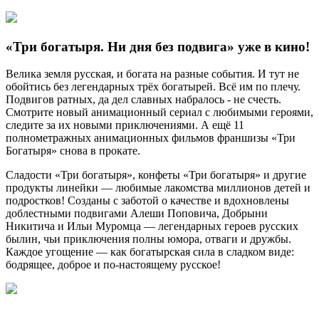
«Три богатыря. Ни дня без подвига» уже в кино!
Велика земля русская, и богата на разные события. И тут не
обойтись без легендарных трёх богатырей. Всё им по плечу.
Подвигов ратных, да дел славных набралось - не счесть.
Смотрите новый анимационный сериал с любимыми героями,
следите за их новыми приключениями. А ещё 11
полнометражных анимационных фильмов франшизы «Три
Богатыря» снова в прокате.
Сладости «Три богатыря», конфеты «Три богатыря» и другие
продукты линейки — любимые лакомства миллионов детей и
подростков! Созданы с заботой о качестве и вдохновлены
доблестными подвигами Алеши Поповича, Добрыни
Никитича и Ильи Муромца — легендарных героев русских
былин, чьи приключения полны юмора, отваги и дружбы.
Каждое угощение — как богатырская сила в сладком виде:
бодрящее, доброе и по-настоящему русское!